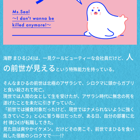
人
海野 まひる(24)は、一見クールビューティーな会社員だけど、
の前世が見える
という特殊能力を持っている。
そんなまひるの前世は北極のアザラシで、シロクマに頭からガブリ
と食い殺されて死亡。
現世では人間の女として生を受けたが、アザラシ時代に無念の死を
遂げたことを未だに引きずっていた。
「前世では捕食対象だったけど、現世ではナメられないように強く
生きていこう」と心に誓う毎日だったが、ある日、自分の部署に北
村 律(24)が転職してきた。
見た目は爽やかイケメン。だけどその男こそ、前世でまひるを食い
殺した宿敵のシロクマで……!?