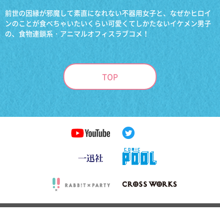
前世の因縁が邪魔して素直になれない不器用女子と、なぜかヒロイ
ンのことが食べちゃいたいくらい可愛くてしかたないイケメン男子
の、食物連鎖系・アニマルオフィスラブコメ！
TOP
©RABBIT×PARTY／一迅社